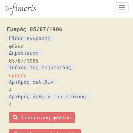
Tog
nav
Παράκαμψη
προς
Εμπρός 05/07/1906
το
Είδος εγγραφής
κυρίως
φύλλο
περιεχόμενο
Δημοσίευση
05/07/1906
Τεύχος της εφημερίδας
Εμπρός
Αριθμός σελίδων
4
Αριθμός άρθρων του τεύχους
4
Παρουσίαση φύλλου