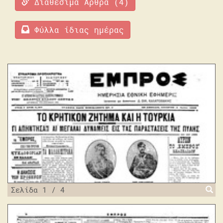
Διαθέσιμα Άρθρα (4)
Φύλλα ίδιας ημέρας
Είδος
εγγραφής
φύλλο
Σελίδα 1 / 4